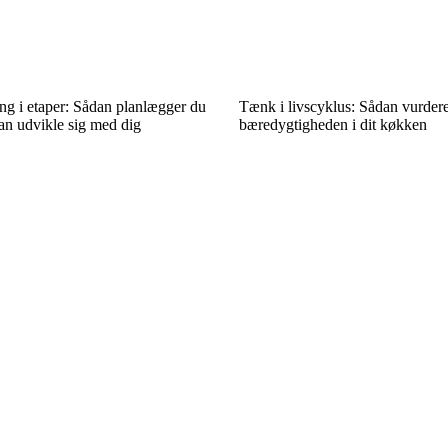
g i etaper: Sådan planlægger du
Tænk i livscyklus: Sådan vurder
an udvikle sig med dig
bæredygtigheden i dit køkken