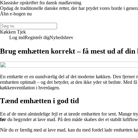
Klassiske opskrifter fra dansk madlavning
Opdag de traditionelle danske retter, der har prydet vores borde i gener
Åbn e-bogen nu
Køkken Tjek
Log ind
Registrér dig
Nyhedsbrev
Brug emhætten korrekt – få mest ud af din 
En emhætte er en uundværlig del af det moderne køkken. Den fjerner madl
emhætten optimalt – og det betyder, at den ikke yder sit bedste. Med få
køkkenventilation i hverdagen.
Tænd emhætten i god tid
En af de mest almindelige fejl er at tænde emhætten for sent. Mange tr
før
du begynder at lave mad. På den måde skabes der et stabilt luftflow
Når du er færdig med at lave mad, kan du med fordel lade emhætten kø