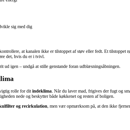
vikle sig med dig
trollere, at kanalen ikke er tilstoppet af støv eller fedt. Et tilstoppet
e det, hvis du er i tvivl.
frit ud igen – undgå at stille genstande foran udblæsningsåbningen.
klima
gtig rolle for dit
indeklima
. Når du laver mad, frigives der fugt og s
igheden nede og beskytter både køkkenet og resten af boligen.
kulfilter og recirkulation
, men vær opmærksom på, at den ikke fjerner fug