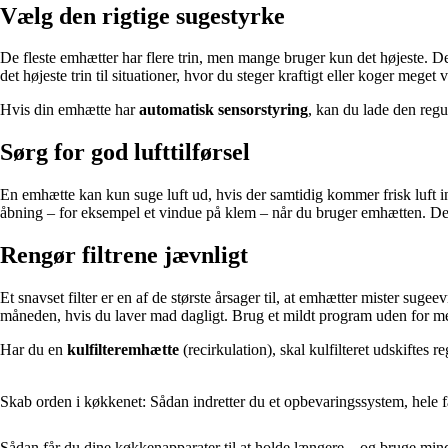
Vælg den rigtige sugestyrke
De fleste emhætter har flere trin, men mange bruger kun det højeste. D
det højeste trin til situationer, hvor du steger kraftigt eller koger meget 
Hvis din emhætte har
automatisk sensorstyring
, kan du lade den regu
Sørg for god lufttilførsel
En emhætte kan kun suge luft ud, hvis der samtidig kommer frisk luft ind
åbning – for eksempel et vindue på klem – når du bruger emhætten. Det 
Rengør filtrene jævnligt
Et snavset filter er en af de største årsager til, at emhætter mister suge
måneden, hvis du laver mad dagligt. Brug et mildt program uden for meg
Har du en
kulfilteremhætte
(recirkulation), skal kulfilteret udskiftes 
Skab orden i køkkenet: Sådan indretter du et opbevaringssystem, hele f
Sådan får du dine køkkenapparater til at holde længere – og bruge min