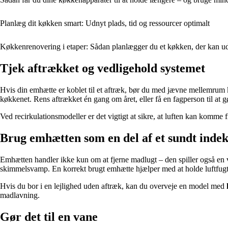
Planlæg dit køkken smart: Udnyt plads, tid og ressourcer optimalt
Køkkenrenovering i etaper: Sådan planlægger du et køkken, der kan ud
Tjek aftrækket og vedligehold systemet
Hvis din emhætte er koblet til et aftræk, bør du med jævne mellemrum kon
køkkenet. Rens aftrækket én gang om året, eller få en fagperson til at gør
Ved recirkulationsmodeller er det vigtigt at sikre, at luften kan komme 
Brug emhætten som en del af et sundt inde
Emhætten handler ikke kun om at fjerne madlugt – den spiller også en vi
skimmelsvamp. En korrekt brugt emhætte hjælper med at holde luftfugt
Hvis du bor i en lejlighed uden aftræk, kan du overveje en model med
madlavning.
Gør det til en vane