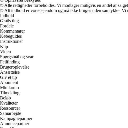
© Ophavsret beskyttet.
© Alle rettigheder forbeholdes. Vi modtager muligvis en andel af salget,
© Alt indhold er vores ejendom og må ikke bruges uden samtykke. Vi mod
Indhold
Gratis ting
Fordele
Kommentarer
Købeguides
Instruktioner
Klip
Viden
Spørgsmål og svar
Fejlfinding
Brugeroplevelse
Ansættelse
Giv et tip
Abonnent
Min konto
Tilmelding
Beløb
Kvaliteter
Ressourcer
Samarbejde
Kampagnepartner
Annoncepartner