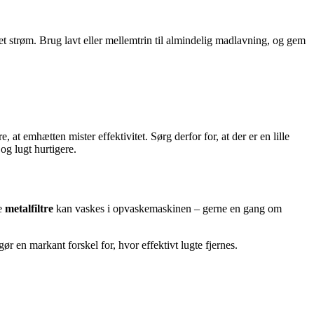
t strøm. Brug lavt eller mellemtrin til almindelig madlavning, og gem
t emhætten mister effektivitet. Sørg derfor for, at der er en lille
og lugt hurtigere.
te
metalfiltre
kan vaskes i opvaskemaskinen – gerne en gang om
gør en markant forskel for, hvor effektivt lugte fjernes.