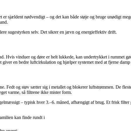
et er sjældent nødvendigt – og det kan både støje og bruge unødigt mege
vand.
lere sugestyrken selv. Det sikrer en jævn og energieffektiv drift.
. Hvis vinduer og døre er helt lukkede, kan undertrykket i rummet gøre, a
giver en bedre luftcirkulation og hjælper systemet med at fjerne damp 
evne. Fedt og støv sætter sig i metallet og blokerer luftstrømmen. De fles
et varme, så filtrene ikke mister form.
regelmæssigt – typisk hver 3.–6. måned, afhængigt af brug. Et frisk filter 
amilien kan finde rundt i
dre energi