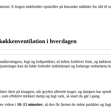
ationer. E-bogen indeholder opskrifter på klassiske måltider fra sild til
køkkenventilation i hverdagen
avningsos, fugt og fedtpartikler, så luften forbliver frisk, og køkkene
 justeringer kan du både forbedre indeklimaet og forlænge emhættens lev
ykker først på knappen, når gryden allerede koger, og dampen har spred
, som effektivt trækker damp og lugt væk, så snart du går i gang.
re videre i
10–15 minutter
, så den får fjernet de sidste partikler og fugt